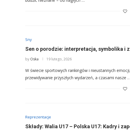
budzić nieznane – od nagłych …
Sny
Sen o porodzie: interpretacja, symbolika i
by
Oska
19 lutego, 2026
W świecie sportowych rankingów i nieustannych emocji, 
przewidywanie przyszłych wydarzeń, a czasami nasze 
Reprezentacje
Składy: Walia U17 – Polska U17: Kadry i z