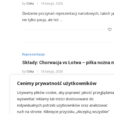
by
Oska
18 lutego, 2026
Śledzenie poczynań reprezentacji narodowych, takich ja
nie tylko pasja, ale też …
Reprezentacje
Składy: Chorwacja vs Łotwa – piłka nożna m
by
Oska
18 lutego, 2026
Śledzenie dynamiki w światowej piłce nożnej, zwłaszcza
Cenimy prywatność użytkowników
pasji, ale i dostępu do rzetelnych …
Używamy plików cookie, aby poprawić jakość przeglądania
wyświetlać reklamy lub treści dostosowane do
indywidualnych potrzeb użytkowników oraz analizować
ruch na stronie. Kliknięcie przycisku „Akceptuj wszystkie”
3
…
1
2
4
5
32