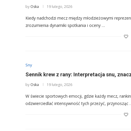
by
Oska
19 lutego, 2026
Kiedy nadchodzi mecz między młodzieżowymi reprezentac
zrozumienia dynamiki spotkania i oceny …
Sny
Sennik krew z rany: Interpretacja snu, znac
by
Oska
19 lutego, 2026
W świecie sportowych emocji, gdzie każdy mecz, ranki
odzwierciedlać intensywność tych przeżyć, przynosząc 