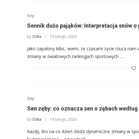
Sny
Sennik dużo pająków: Interpretacja snów o 
by
Oska
19 lutego, 2026
Jako zapalony kibic, wiem, że czasami życie rzuca nam
zmiany w światowych rankingach sportowych …
Sny
Sen zęby: co oznacza sen o zębach według
by
Oska
19 lutego, 2026
Każdy, kto na co dzień śledzi dynamiczne zmiany w sp