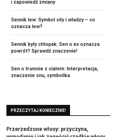
i zapowiedź zmiany
Sennik lew: Symbol siły i władzy – co
oznacza lew?
Sennik były chłopak: Sen o ex oznacza
powrót? Sprawdź znaczenie!
Sen o trumnie z ciałem: Interpretacja,
znaczenie snu, symbolika
PRZECZYTAJ KONIECZNIE!
Przerzedzone włosy: przyczyna,
wypadanie i jak zagęścić rzadkie włosy