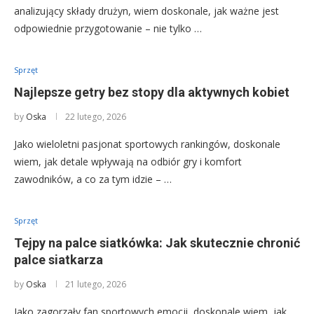
analizujący składy drużyn, wiem doskonale, jak ważne jest
odpowiednie przygotowanie – nie tylko …
Sprzęt
Najlepsze getry bez stopy dla aktywnych kobiet
by
Oska
22 lutego, 2026
Jako wieloletni pasjonat sportowych rankingów, doskonale
wiem, jak detale wpływają na odbiór gry i komfort
zawodników, a co za tym idzie – …
Sprzęt
Tejpy na palce siatkówka: Jak skutecznie chronić
palce siatkarza
by
Oska
21 lutego, 2026
Jako zagorzały fan sportowych emocji, doskonale wiem, jak