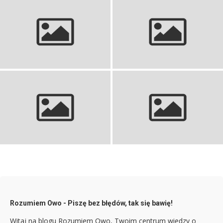
Tejpy na palce siatkówka: Jak
Najlepsze getry bez stopy dla
skutecznie chronić palce
aktywnych kobiet
siatkarza
Strój do piłki ręcznej: idealny
Stroje siatkarskie damskie:
kompletny ubiór na boisko
wybór idealnych dla Ciebie
Rozumiem Owo - Piszę bez błędów, tak się bawię!
Witaj na blogu Rozumiem Owo, Twoim centrum wiedzy o