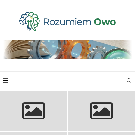
Koszulki siatkarskie: Ranking,
wybór i najlepsze modele na
Bluza siatkarska: komfort i styl
boisko
dla każdego gracza