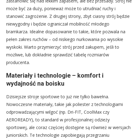
zastanowić się nad lekkim zapasem, ale bez przesady. Strój nie
może być za duży, ponieważ może to utrudniać ruchy i
stanowić zagrożenie. Z drugiej strony, zbyt ciasny strój będzie
niewygodny i będzie ograniczał mobilność młodego
bramkarza. Idealne dopasowanie to takie, które pozwala na
pełen zakres ruchów – od niskiego nurkowania po wysokie
wyskoki. Warto przymierzyć strój przed zakupem, jeśli to
możliwe, lub dokładnie sprawdzić tabelę rozmiarów
producenta.
Materiały i technologie – komfort i
wydajność na boisku
Dzisiejsze stroje sportowe to już nie tylko bawełna.
Nowoczesne materiały, takie jak poliester z technologiami
odprowadzającymi wilgoć (np. Dri-FIT, CoolMax czy
AEROREADY), to standard w profesjonalnej odzieży
sportowej, ale coraz częściej dostępne są również w wersjach
juniorskich. Te technologie zapobiegają przegrzaniu