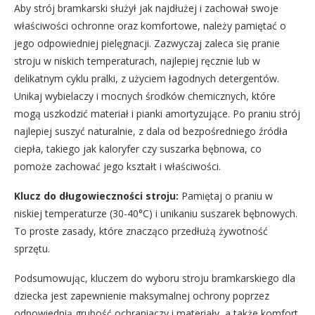
Aby strój bramkarski służył jak najdłużej i zachował swoje
właściwości ochronne oraz komfortowe, należy pamiętać o
jego odpowiedniej pielęgnacji. Zazwyczaj zaleca się pranie
stroju w niskich temperaturach, najlepiej ręcznie lub w
delikatnym cyklu pralki, z użyciem łagodnych detergentów.
Unikaj wybielaczy i mocnych środków chemicznych, które
mogą uszkodzić materiał i pianki amortyzujące. Po praniu strój
najlepiej suszyć naturalnie, z dala od bezpośredniego źródła
ciepła, takiego jak kaloryfer czy suszarka bębnowa, co
pomoże zachować jego kształt i właściwości.
Klucz do długowieczności stroju:
Pamiętaj o praniu w
niskiej temperaturze (30-40°C) i unikaniu suszarek bębnowych.
To proste zasady, które znacząco przedłużą żywotność
sprzętu.
Podsumowując, kluczem do wyboru stroju bramkarskiego dla
dziecka jest zapewnienie maksymalnej ochrony poprzez
odpowiednią grubość ochraniaczy i materiały, a także komfort