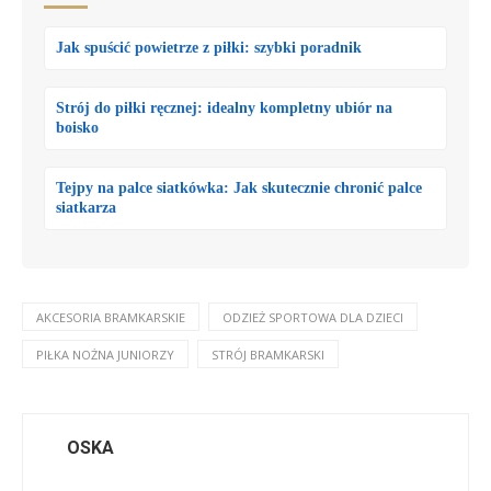
Jak spuścić powietrze z piłki: szybki poradnik
Strój do piłki ręcznej: idealny kompletny ubiór na
boisko
Tejpy na palce siatkówka: Jak skutecznie chronić palce
siatkarza
AKCESORIA BRAMKARSKIE
ODZIEŻ SPORTOWA DLA DZIECI
PIŁKA NOŻNA JUNIORZY
STRÓJ BRAMKARSKI
OSKA