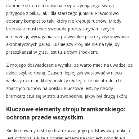
dobranie stroju dla malucha rozpoczynającego swoją
przygodę z piłką, jak i dla starszego juniora. Prawidłowo
dobrany komplet to taki, który nie krępuje ruchów. Młody
bramkarz musi mieć swobodę podczas dynamicznych
interwencji, wyciągania rąk po wysokie piłki czy wykonywania
akrobatycznych parad. Luźniejszy krój, ale nie na tyle, by
przeszkadzał w grze, jest tu złotym środkiem.
Z mojego doświadczenia wynika, że warto mieć na uwadze, że
dzieci szybko rosną. Czasem lepiej zainwestować w nieco
większy rozmiar, który posłuży dłużej, o ile nie utrudnia to
znacząco ruchów na boisku. Kluczowe jest, by młody
bramkarz czuł się w stroju swobodnie, jakby był drugą skórą.
Kluczowe elementy stroju bramkarskiego:
ochrona przede wszystkim
Kiedy mówimy o stroju bramkarza, jego podstawową funkcją
jest ochrona. Bluza z ochraniaczami na łokciach i spodnie z