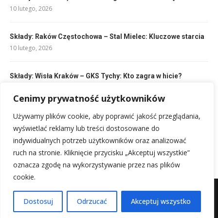
10 lutego, 2026
Składy: Raków Częstochowa – Stal Mielec: Kluczowe starcia
10 lutego, 2026
Składy: Wisła Kraków – GKS Tychy: Kto zagra w hicie?
10 lutego, 2026
Cenimy prywatność użytkowników
Składy: FC Barcelona vs Bayern Monachium: Gwiazdy i
Używamy plików cookie, aby poprawić jakość przeglądania,
taktyka
wyświetlać reklamy lub treści dostosowane do
10 lutego, 2026
indywidualnych potrzeb użytkowników oraz analizować
ruch na stronie. Kliknięcie przycisku „Akceptuj wszystkie”
oznacza zgodę na wykorzystywanie przez nas plików
cookie.
Mapa witryny
Kontakt z nami
Dostosuj
Odrzucać
Akceptuj wszystko
@2025 - Wszystkie prawa zastrzeżone.