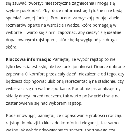
się zsuwać, tworzyć nieestetyczne zagniecenia i mogą się
szybciej uszkodzić. Zbyt duże natomiast będą luźne i nie będą
spełniać swojej funkcji. Producenci zazwyczaj podają tabele
rozmiarów oparte na wzroście i wadze, które pomagają w
wyborze – warto się z nimi zapoznać, aby cieszyć się idealnie
dopasowanymi rajstopami, które będą wyglądać jak druga
skóra.
Kluczowa informacja:
Pamiętaj, że wybór rajstop to nie
tylko kwestia estetyki, ale też funkcjonalności. Dobrze dobrane
zapewnią Ci komfort przez cały dzień, niezależnie od tego, czy
będziesz dopingować ulubioną reprezentację na stadionie, czy
wybierasz się na ważne spotkanie. Podobnie jak analizujemy
składy drużyn przed meczem, tak warto poświęcić chwilę na
zastanowienie się nad wyborem rajstop.
Podsumowując, pamiętaj, że dopasowanie grubości i rodzaju
rajstop do okazji to klucz do komfortu i elegancji, tak samo
ważne jak wybór odpowiedniego sprzętu sportowego czy