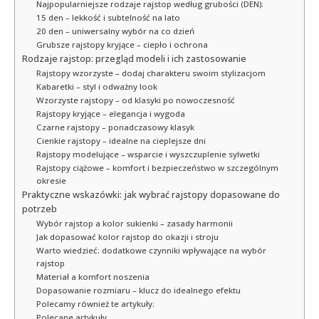
Najpopularniejsze rodzaje rajstop według grubości (DEN):
15 den – lekkość i subtelność na lato
20 den – uniwersalny wybór na co dzień
Grubsze rajstopy kryjące – ciepło i ochrona
Rodzaje rajstop: przegląd modeli i ich zastosowanie
Rajstopy wzorzyste – dodaj charakteru swoim stylizacjom
Kabaretki – styl i odważny look
Wzorzyste rajstopy – od klasyki po nowoczesność
Rajstopy kryjące – elegancja i wygoda
Czarne rajstopy – ponadczasowy klasyk
Cienkie rajstopy – idealne na cieplejsze dni
Rajstopy modelujące – wsparcie i wyszczuplenie sylwetki
Rajstopy ciążowe – komfort i bezpieczeństwo w szczególnym
okresie
Praktyczne wskazówki: jak wybrać rajstopy dopasowane do
potrzeb
Wybór rajstop a kolor sukienki – zasady harmonii
Jak dopasować kolor rajstop do okazji i stroju
Warto wiedzieć: dodatkowe czynniki wpływające na wybór
rajstop
Materiał a komfort noszenia
Dopasowanie rozmiaru – klucz do idealnego efektu
Polecamy również te artykuły:
Polecane artykuły