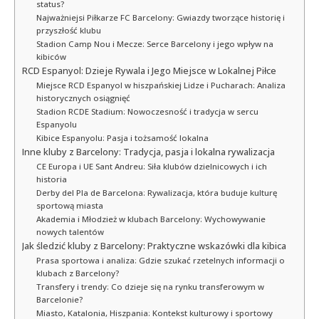
status?
Najważniejsi Piłkarze FC Barcelony: Gwiazdy tworzące historię i
przyszłość klubu
Stadion Camp Nou i Mecze: Serce Barcelony i jego wpływ na
kibiców
RCD Espanyol: Dzieje Rywala i Jego Miejsce w Lokalnej Piłce
Miejsce RCD Espanyol w hiszpańskiej Lidze i Pucharach: Analiza
historycznych osiągnięć
Stadion RCDE Stadium: Nowoczesność i tradycja w sercu
Espanyolu
Kibice Espanyolu: Pasja i tożsamość lokalna
Inne kluby z Barcelony: Tradycja, pasja i lokalna rywalizacja
CE Europa i UE Sant Andreu: Siła klubów dzielnicowych i ich
historia
Derby del Pla de Barcelona: Rywalizacja, która buduje kulturę
sportową miasta
Akademia i Młodzież w klubach Barcelony: Wychowywanie
nowych talentów
Jak śledzić kluby z Barcelony: Praktyczne wskazówki dla kibica
Prasa sportowa i analiza: Gdzie szukać rzetelnych informacji o
klubach z Barcelony?
Transfery i trendy: Co dzieje się na rynku transferowym w
Barcelonie?
Miasto, Katalonia, Hiszpania: Kontekst kulturowy i sportowy