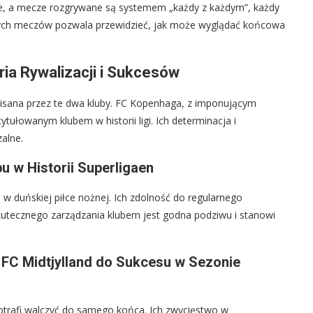
ne, a mecze rozgrywane są systemem „każdy z każdym”, każdy
tałych meczów pozwala przewidzieć, jak może wyglądać końcowa
ria Rywalizacji i Sukcesów
 pisana przez te dwa kluby. FC Kopenhaga, z imponującym
ytułowanym klubem w historii ligi. Ich determinacja i
alne.
u w Historii Superligaen
 w duńskiej piłce nożnej. Ich zdolność do regularnego
kutecznego zarządzania klubem jest godna podziwu i stanowi
 FC Midtjylland do Sukcesu w Sezonie
otrafi walczyć do samego końca. Ich zwycięstwo w