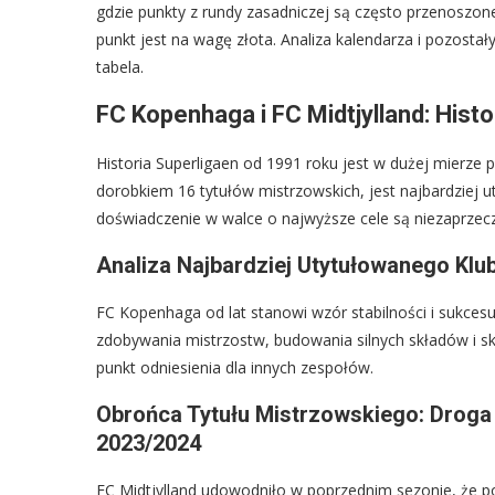
gdzie punkty z rundy zasadniczej są często przenoszo
punkt jest na wagę złota. Analiza kalendarza i pozos
tabela.
FC Kopenhaga i FC Midtjylland: Histo
Historia Superligaen od 1991 roku jest w dużej mierze
dorobkiem 16 tytułów mistrzowskich, jest najbardziej ut
doświadczenie w walce o najwyższe cele są niezaprzecz
Analiza Najbardziej Utytułowanego Klub
FC Kopenhaga od lat stanowi wzór stabilności i sukcesu
zdobywania mistrzostw, budowania silnych składów i s
punkt odniesienia dla innych zespołów.
Obrońca Tytułu Mistrzowskiego: Droga
2023/2024
FC Midtjylland udowodniło w poprzednim sezonie, że p