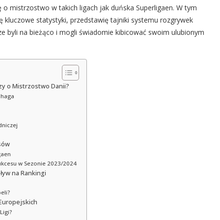
 o mistrzostwo w takich ligach jak duńska Superligaen. W tym
ję kluczowe statystyki, przedstawię tajniki systemu rozgrywek
ze byli na bieżąco i mogli świadomie kibicować swoim ulubionym
zy o Mistrzostwo Danii?
enhaga
dniczej
esów
gaen
Sukcesu w Sezonie 2023/2024
pływ na Rankingi
eli?
Europejskich
Ligi?