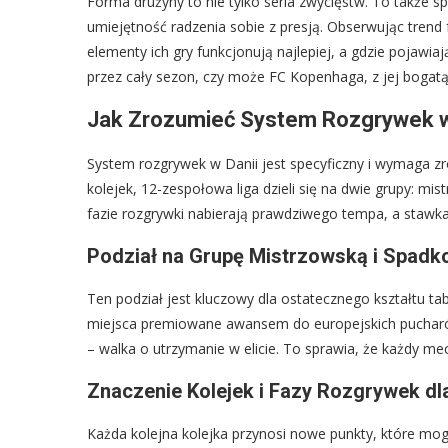
Forma drużyny to nie tylko seria zwycięstw. To także s
umiejętność radzenia sobie z presją. Obserwując trend
elementy ich gry funkcjonują najlepiej, a gdzie pojawiaj
przez cały sezon, czy może FC Kopenhaga, z jej bogatą 
Jak Zrozumieć System Rozgrywek w
System rozgrywek w Danii jest specyficzny i wymaga zro
kolejek, 12-zespołowa liga dzieli się na dwie grupy: mi
fazie rozgrywki nabierają prawdziwego tempa, a stawka
Podział na Grupę Mistrzowską i Spadk
Ten podział jest kluczowy dla ostatecznego kształtu tabe
miejsca premiowane awansem do europejskich pucharó
– walka o utrzymanie w elicie. To sprawia, że każdy me
Znaczenie Kolejek i Fazy Rozgrywek dla
Każda kolejna kolejka przynosi nowe punkty, które mogą