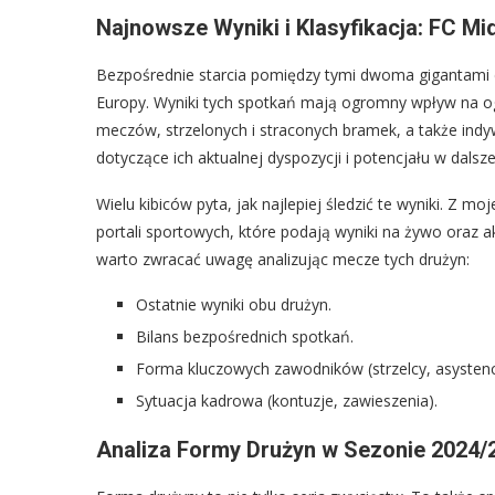
Najnowsze Wyniki i Klasyfikacja: FC Mi
Bezpośrednie starcia pomiędzy tymi dwoma gigantami du
Europy. Wyniki tych spotkań mają ogromny wpływ na ogól
meczów, strzelonych i straconych bramek, a także indyw
dotyczące ich aktualnej dyspozycji i potencjału w dalsze
Wielu kibiców pyta, jak najlepiej śledzić te wyniki. Z
portali sportowych, które podają wyniki na żywo oraz ak
warto zwracać uwagę analizując mecze tych drużyn:
Ostatnie wyniki obu drużyn.
Bilans bezpośrednich spotkań.
Forma kluczowych zawodników (strzelcy, asystenc
Sytuacja kadrowa (kontuzje, zawieszenia).
Analiza Formy Drużyn w Sezonie 2024/