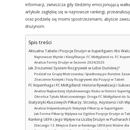
informacji, zwłaszcza gdy śledzimy emocjonującą walkę
artykule zagłębię się w najnowsze rankingi, przeanalizu
oraz podzielę się moimi spostrzeżeniami, abyście zaws
drużynom.
Spis treści
Aktualna Tabela i Pozycje Drużyn w Superligaen: Kto Walc
Najnowsze Wyniki i Klasyfikacja: FC Midtjylland vs. FC Kop
Analiza Formy Drużyn w Sezonie 2024/2025
Jak Zrozumieć System Rozgrywek w Lidze Duńskiej?
Podział na Grupę Mistrzowską i Spadkową po Rundzie Zasa
Znaczenie Kolejek i Fazy Rozgrywek dla Pozycji w Tabeli
FC Kopenhaga i FC Midtjylland: Historia Rywalizacji i Sukc
Analiza Najbardziej Utytułowanego Klubu w Historii Superli
Obrońca Tytułu Mistrzowskiego: Droga FC Midtjylland do 
Statystyki Kluczowych Piłkarzy: Strzelcy, Asystenci i Ich W
Analiza Indywidualnych Statystyk Piłkarzy w Superligaen
Jak Forma Piłkarzy Wpływa na Ogólne Pozycje Drużyn w Tab
Ranking UEFA i Jego Wpływ na Liczbę Drużyn w Pucharach 
Dlaczego 13. Miejsce Danii w Rankingu UEFA Jest Ważne dla 