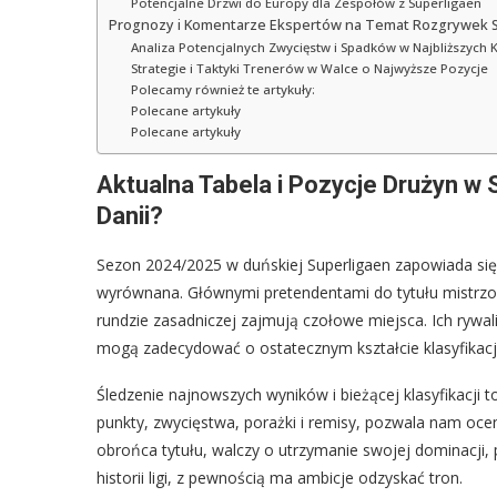
Potencjalne Drzwi do Europy dla Zespołów z Superligaen
Prognozy i Komentarze Ekspertów na Temat Rozgrywek 
Analiza Potencjalnych Zwycięstw i Spadków w Najbliższych 
Strategie i Taktyki Trenerów w Walce o Najwyższe Pozycje
Polecamy również te artykuły:
Polecane artykuły
Polecane artykuły
Aktualna Tabela i Pozycje Drużyn w 
Danii?
Sezon 2024/2025 w duńskiej Superligaen zapowiada się 
wyrównana. Głównymi pretendentami do tytułu mistrzow
rundzie zasadniczej zajmują czołowe miejsca. Ich rywaliz
mogą zadecydować o ostatecznym kształcie klasyfikacji
Śledzenie najnowszych wyników i bieżącej klasyfikacji 
punkty, zwycięstwa, porażki i remisy, pozwala nam ocen
obrońca tytułu, walczy o utrzymanie swojej dominacji,
historii ligi, z pewnością ma ambicje odzyskać tron.