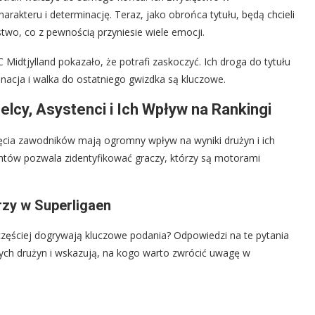
rakteru i determinację. Teraz, jako obrońca tytułu, będą chcieli
two, co z pewnością przyniesie wiele emocji.
C Midtjylland pokazało, że potrafi zaskoczyć. Ich droga do tytułu
acja i walka do ostatniego gwizdka są kluczowe.
elcy, Asystenci i Ich Wpływ na Rankingi
ięcia zawodników mają ogromny wpływ na wyniki drużyn i ich
tentów pozwala zidentyfikować graczy, którzy są motorami
rzy w Superligaen
ajczęściej dogrywają kluczowe podania? Odpowiedzi na te pytania
nych drużyn i wskazują, na kogo warto zwrócić uwagę w