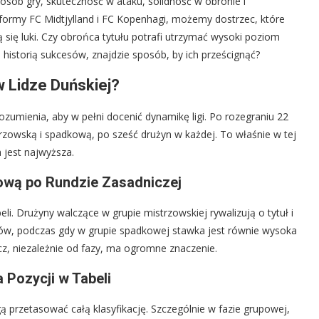
posób gry, skuteczność w ataku, solidność w obronie i
 formy FC Midtjylland i FC Kopenhagi, możemy dostrzec, które
ą się luki. Czy obrońca tytułu potrafi utrzymać wysoki poziom
historią sukcesów, znajdzie sposób, by ich prześcignąć?
 Lidze Duńskiej?
zumienia, aby w pełni docenić dynamikę ligi. Po rozegraniu 22
strzowską i spadkową, po sześć drużyn w każdej. To właśnie w tej
 jest najwyższa.
ową po Rundzie Zasadniczej
li. Drużyny walczące w grupie mistrzowskiej rywalizują o tytuł i
w, podczas gdy w grupie spadkowej stawka jest równie wysoka
cz, niezależnie od fazy, ma ogromne znaczenie.
 Pozycji w Tabeli
 przetasować całą klasyfikację. Szczególnie w fazie grupowej,