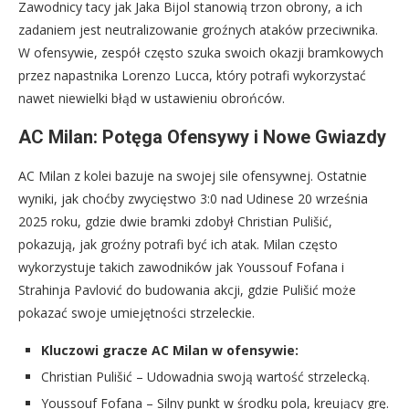
Zawodnicy tacy jak Jaka Bijol stanowią trzon obrony, a ich
zadaniem jest neutralizowanie groźnych ataków przeciwnika.
W ofensywie, zespół często szuka swoich okazji bramkowych
przez napastnika Lorenzo Lucca, który potrafi wykorzystać
nawet niewielki błąd w ustawieniu obrońców.
AC Milan: Potęga Ofensywy i Nowe Gwiazdy
AC Milan z kolei bazuje na swojej sile ofensywnej. Ostatnie
wyniki, jak choćby zwycięstwo 3:0 nad Udinese 20 września
2025 roku, gdzie dwie bramki zdobył Christian Pulišić,
pokazują, jak groźny potrafi być ich atak. Milan często
wykorzystuje takich zawodników jak Youssouf Fofana i
Strahinja Pavlović do budowania akcji, gdzie Pulišić może
pokazać swoje umiejętności strzeleckie.
Kluczowi gracze AC Milan w ofensywie:
Christian Pulišić – Udowadnia swoją wartość strzelecką.
Youssouf Fofana – Silny punkt w środku pola, kreujący grę.