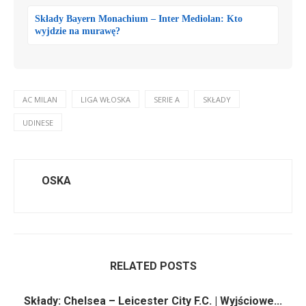
Składy Bayern Monachium – Inter Mediolan: Kto
wyjdzie na murawę?
AC MILAN
LIGA WŁOSKA
SERIE A
SKŁADY
UDINESE
OSKA
RELATED POSTS
Składy: Chelsea – Leicester City F.C. | Wyjściowe...