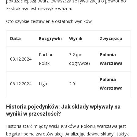
pokazać lepszą twarz, zwłaszcza że rywalizacja o powrót do
Ekstraklasy jest niezwykle ważna.
Oto szybkie zestawienie ostatnich wyników:
Data
Rozgrywki
Wynik
Zwycięzca
Puchar
3:2 (po
Polonia
03.12.2024
Polski
dogrywce)
Warszawa
Polonia
06.12.2024
Liga
2:0
Warszawa
Historia pojedynków: Jak składy wpływały na
wyniki w przeszłości?
Historia starć między Wisłą Kraków a Polonią Warszawa jest
bogata i pełna zwrotów akcji. Analizując dawne składy i taktyki,