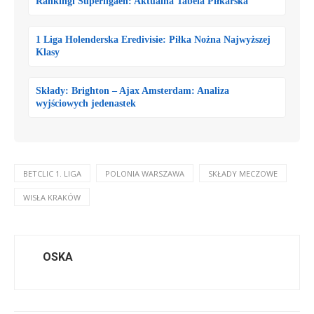
Rankingi Superligaen: Aktualna Tabela Piłkarska
1 Liga Holenderska Eredivisie: Piłka Nożna Najwyższej
Klasy
Składy: Brighton – Ajax Amsterdam: Analiza
wyjściowych jedenastek
BETCLIC 1. LIGA
POLONIA WARSZAWA
SKŁADY MECZOWE
WISŁA KRAKÓW
OSKA