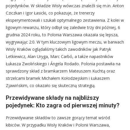
pojedynków. W składzie Wisły wówczas znaleźli się m.in. Anton
Cziczkan i Igor Łasicki, co pokazuje, że trenerzy
eksperymentowali i szukali optymalnego zestawienia. Z kolei w
ligowym rewanżu, który odbył się zaledwie trzy dni później, 6
grudnia 2024 roku, to Polonia Warszawa okazała się lepsza,
wygrywając 2:0. W tym kluczowym ligowym meczu, w barwach
Wisły Kraków oglądaliśmy takich zawodników jak Patryk
Letkiewicz, Alan Uryga, Marc Carbó, a także napastników
Łukasza Zwolińskiego i Ángela Rodado. Polonia postawiła na
sprawdzony skład z bramkarzem Mateuszem Kuchtą oraz
strzelcami bramek Michałem Kołodziejskim i Łukaszem
Zjawińskim, co okazało się skuteczną strategią.
Przewidywane składy na najbliższy
pojedynek: Kto zagra od pierwszej minuty?
Przewidywanie składów to zawsze gorący temat wśród
kibiców. W przypadku Wisły Kraków i Polonii Warszawa,