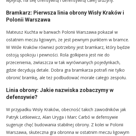
wpłynąć na siłę ofensywną i defensywną całej drużyny.
Bramkarz: Pierwsza linia obrony Wisły Kraków i
Polonii Warszawa
Mateusz Kuchta w barwach Polonii Warszawa pokazał w
ostatnim meczu ligowym, że jest pewnym punktem w bramce.
W Wiśle Kraków również potrzebny jest bramkarz, który będzie
ostoją spokoju i pewności. Rola golkipera jest nie do
przecenienia, zwłaszcza w tak wyrównanych pojedynkach,
gdzie decydują detale. Dobra gra bramkarza potrafi nie tylko
obronić bramkę, ale też podbudować morale całego zespołu.
Linia obrony: Jakie nazwiska zobaczymy w
defensywie?
W przypadku Wisły Kraków, obecność takich zawodników jak
Patryk Letkiewicz, Alan Uryga i Marc Carbó w defensywie
sugeruje chęć budowania stabilnej obrony. Z kolei w Polonii
Warszawa, skuteczna gra obronna w ostatnim meczu ligowym