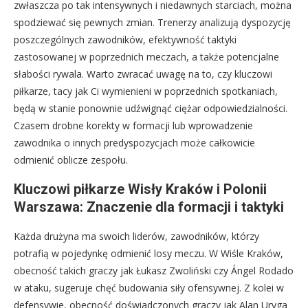
zwłaszcza po tak intensywnych i niedawnych starciach, można
spodziewać się pewnych zmian. Trenerzy analizują dyspozycję
poszczególnych zawodników, efektywność taktyki
zastosowanej w poprzednich meczach, a także potencjalne
słabości rywala. Warto zwracać uwagę na to, czy kluczowi
piłkarze, tacy jak Ci wymienieni w poprzednich spotkaniach,
będą w stanie ponownie udźwignąć ciężar odpowiedzialności.
Czasem drobne korekty w formacji lub wprowadzenie
zawodnika o innych predyspozycjach może całkowicie
odmienić oblicze zespołu.
Kluczowi piłkarze Wisły Kraków i Polonii
Warszawa: Znaczenie dla formacji i taktyki
Każda drużyna ma swoich liderów, zawodników, którzy
potrafią w pojedynkę odmienić losy meczu. W Wiśle Kraków,
obecność takich graczy jak Łukasz Zwoliński czy Ángel Rodado
w ataku, sugeruje chęć budowania siły ofensywnej. Z kolei w
defensywie, obecność doświadczonych graczy jak Alan Uryga