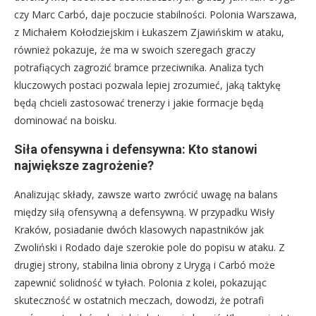
czy Marc Carbó, daje poczucie stabilności. Polonia Warszawa,
z Michałem Kołodziejskim i Łukaszem Zjawińskim w ataku,
również pokazuje, że ma w swoich szeregach graczy
potrafiących zagrozić bramce przeciwnika. Analiza tych
kluczowych postaci pozwala lepiej zrozumieć, jaką taktykę
będą chcieli zastosować trenerzy i jakie formacje będą
dominować na boisku.
Siła ofensywna i defensywna: Kto stanowi
największe zagrożenie?
Analizując składy, zawsze warto zwrócić uwagę na balans
między siłą ofensywną a defensywną. W przypadku Wisły
Kraków, posiadanie dwóch klasowych napastników jak
Zwoliński i Rodado daje szerokie pole do popisu w ataku. Z
drugiej strony, stabilna linia obrony z Urygą i Carbó może
zapewnić solidność w tyłach. Polonia z kolei, pokazując
skuteczność w ostatnich meczach, dowodzi, że potrafi