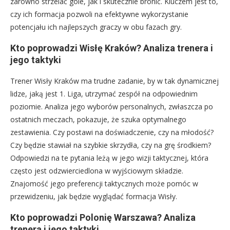
zarówno strzelać gole, jak i skutecznie bronić. Kluczem jest to,
czy ich formacja pozwoli na efektywne wykorzystanie
potencjału ich najlepszych graczy w obu fazach gry.
Kto poprowadzi Wisłę Kraków? Analiza trenera i
jego taktyki
Trener Wisły Kraków ma trudne zadanie, by w tak dynamicznej
lidze, jaką jest 1. Liga, utrzymać zespół na odpowiednim
poziomie. Analiza jego wyborów personalnych, zwłaszcza po
ostatnich meczach, pokazuje, że szuka optymalnego
zestawienia. Czy postawi na doświadczenie, czy na młodość?
Czy będzie stawiał na szybkie skrzydła, czy na grę środkiem?
Odpowiedzi na te pytania leżą w jego wizji taktycznej, która
często jest odzwierciedlona w wyjściowym składzie.
Znajomość jego preferencji taktycznych może pomóc w
przewidzeniu, jak będzie wyglądać formacja Wisły.
Kto poprowadzi Polonię Warszawa? Analiza
trenera i jego taktyki