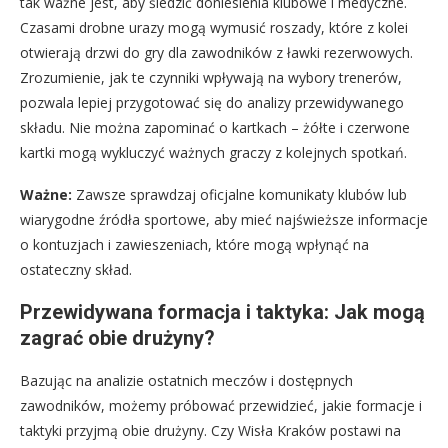
tak ważne jest, aby śledzić doniesienia klubowe i medyczne.
Czasami drobne urazy mogą wymusić roszady, które z kolei
otwierają drzwi do gry dla zawodników z ławki rezerwowych.
Zrozumienie, jak te czynniki wpływają na wybory trenerów,
pozwala lepiej przygotować się do analizy przewidywanego
składu. Nie można zapominać o kartkach – żółte i czerwone
kartki mogą wykluczyć ważnych graczy z kolejnych spotkań.
Ważne:
Zawsze sprawdzaj oficjalne komunikaty klubów lub
wiarygodne źródła sportowe, aby mieć najświeższe informacje
o kontuzjach i zawieszeniach, które mogą wpłynąć na
ostateczny skład.
Przewidywana formacja i taktyka: Jak mogą
zagrać obie drużyny?
Bazując na analizie ostatnich meczów i dostępnych
zawodników, możemy próbować przewidzieć, jakie formacje i
taktyki przyjmą obie drużyny. Czy Wisła Kraków postawi na