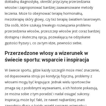
dokładną diagnostykę, określić przyczynę przerzedzania
włosów i zaproponować bardziej zaawansowane metody
leczenia. Może to obejmować terapię hormonalną,
mezoterapię skóry głowy, czy też terapię światłem laserowym.
Dla osób, które szukają trwałego rozwiązania problemu
przerzedzenia włosów, przeszczep włosów jest coraz bardziej
dostępną i skuteczną opcją, pozwalającą na odzyskanie
gęstości fryzury i, co za tym idzie, pewności siebie.
Przerzedzone włosy a wizerunek w
świecie sportu: wsparcie i inspiracja
W świecie sportu, gdzie każdy szczegół może mieć znaczenie,
od dopasowania stroju po kondycję fizyczną, problemy z
włosami mogą być krępujące. Jednak wielu sportowców
zmaga się z podobnymi wyzwaniami, a ich historie pokazują,
że można sobie z tym poradzić i nadal osiągać sukcesy.
Inspiracją może być fakt, że nawet najbardziej znani
zawodnicy dbają o każdy aspekt swojego wizerunku i