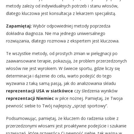
metody zależy od indywidualnych potrzeb i stanu włosów,
dlatego kluczowa jest konsultacja z lekarzem specjalistą.
Zapamiętaj:
Wybór odpowiedniej metody poprzedza
dokładna diagnoza. Nie ma jednego uniwersalnego
rozwiązania, dlatego rozmowa z ekspertem jest kluczowa.
Te wszystkie metody, od prostych zmian w pielęgnacji po
zaawansowane terapie, pokazują, że problem przerzedzonych
włosów nie jest wyrokiem. W świecie sportu, gdzie liczy się
determinacja i dążenie do celu, warto podejść do tego
wyzwania z taką samą pasją, jak do analizowania składu
reprezentacji USA w siatkówce
czy śledzenia wyników
reprezentacji Niemiec
w piłce nożnej. Pamiętaj, że Twoja
pewność siebie to Twój najlepszy „sprzęt sportowy”.
Podsumowując, pamiętaj, że kluczem do radzenia sobie z
przerzedzonymi włosami jest proaktywne podejście i szukanie
rozwiązań, które przywrócą Ci pewność siebie, tak ważną w