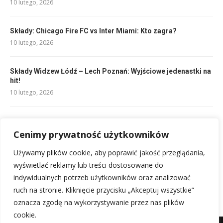
10 lutego, 2026
Składy: Chicago Fire FC vs Inter Miami: Kto zagra?
10 lutego, 2026
Składy Widzew Łódź – Lech Poznań: Wyjściowe jedenastki na
hit!
10 lutego, 2026
Składy: Luton Town – Newcastle United: Kto zagra dziś?
10 lutego, 2026
Cenimy prywatność użytkowników
Używamy plików cookie, aby poprawić jakość przeglądania,
Składy: Olympique Marsylia – RC Strasbourg: Kto zagra?
wyświetlać reklamy lub treści dostosowane do
11 lutego, 2026
indywidualnych potrzeb użytkowników oraz analizować
ruch na stronie. Kliknięcie przycisku „Akceptuj wszystkie”
oznacza zgodę na wykorzystywanie przez nas plików
cookie.