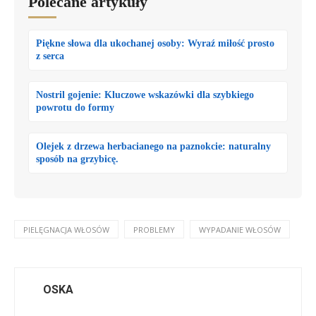
Polecane artykuły
Piękne słowa dla ukochanej osoby: Wyraź miłość prosto
z serca
Nostril gojenie: Kluczowe wskazówki dla szybkiego
powrotu do formy
Olejek z drzewa herbacianego na paznokcie: naturalny
sposób na grzybicę.
PIELĘGNACJA WŁOSÓW
PROBLEMY
WYPADANIE WŁOSÓW
OSKA