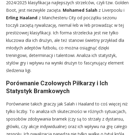
2024/2025 klasyfikacja najlepszych strzelców, czyli tzw. Golden
Boot, jest niezwykle zacięta.
Mohamed Salah
z Liverpoolu i
Erling Haaland
z Manchesteru City od początku sezonu
toczyli zaciętą rywalizację, niemal łeb w łeb prowadząc w tej
prestiżowej klasyfikacji. Ich forma strzelecka jest nie tylko
kluczowa dla ich drużyn, ale też stanowi świetny przykład dla
młodych adeptów futbolu, co można osiągnąć dzięki
treningowi, determinacji i talentowi. Analiza ich statystyk,
stylów gry i wpływu na wyniki drużyn to fascynujący element
śledzenia ligi.
Porównanie Czołowych Piłkarzy i Ich
Statystyk Bramkowych
Porównanie takich graczy jak Salah i Haaland to coś więcej niż
tylko liczby. To analiza ich skuteczności w różnych sytuacjach,
sposobów zdobywania bramek (czy są to strzały z dystansu,
główki, czy akcje indywidualne) oraz ich wpływu na grę całego
zespołu. Ich rywalizacja napędza nie tylko walkę o tytuł króla