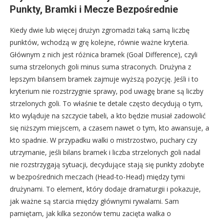
Punkty, Bramki i Mecze Bezpośrednie
Kiedy dwie lub więcej drużyn zgromadzi taką samą liczbę
punktów, wchodzą w grę kolejne, równie ważne kryteria.
Głównym z nich jest różnica bramek (Goal Difference), czyli
suma strzelonych goli minus suma straconych. Drużyna z
lepszym bilansem bramek zajmuje wyższą pozycję. Jeśli i to
kryterium nie rozstrzygnie sprawy, pod uwagę brane są liczby
strzelonych goli. To właśnie te detale często decydują o tym,
kto wyląduje na szczycie tabeli, a kto będzie musiał zadowolić
się niższym miejscem, a czasem nawet o tym, kto awansuje, a
kto spadnie. W przypadku walki o mistrzostwo, puchary czy
utrzymanie, jeśli bilans bramek i liczba strzelonych goli nadal
nie rozstrzygają sytuacji, decydujące stają się punkty zdobyte
w bezpośrednich meczach (Head-to-Head) między tymi
drużynami. To element, który dodaje dramaturgii i pokazuje,
jak ważne są starcia między głównymi rywalami. Sam
pamiętam, jak kilka sezonów temu zacięta walka o