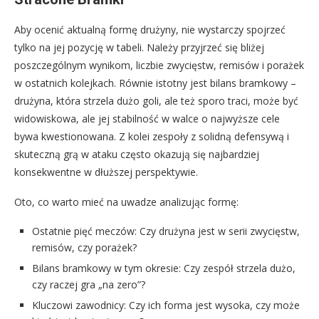
Aby ocenić aktualną formę drużyny, nie wystarczy spojrzeć
tylko na jej pozycję w tabeli. Należy przyjrzeć się bliżej
poszczególnym wynikom, liczbie zwycięstw, remisów i porażek
w ostatnich kolejkach. Równie istotny jest bilans bramkowy –
drużyna, która strzela dużo goli, ale też sporo traci, może być
widowiskowa, ale jej stabilność w walce o najwyższe cele
bywa kwestionowana. Z kolei zespoły z solidną defensywą i
skuteczną grą w ataku często okazują się najbardziej
konsekwentne w dłuższej perspektywie.
Oto, co warto mieć na uwadze analizując formę:
Ostatnie pięć meczów: Czy drużyna jest w serii zwycięstw,
remisów, czy porażek?
Bilans bramkowy w tym okresie: Czy zespół strzela dużo,
czy raczej gra „na zero”?
Kluczowi zawodnicy: Czy ich forma jest wysoka, czy może