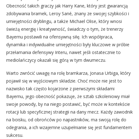
Obecność takich graczy jak Harry Kane, który jest gwarancją
zdobywania bramek, Leroy Sané, znany ze swojej szybkości i
umiejętności dryblingu, a także Michael Olise, który wnosi
świeżą energię i kreatywność, świadczy o tym, że trenerzy
Bayernu postawili na ofensywną siłę. Ich współpraca,
dynamika i indywidualne umiejętności były kluczowe w próbie
przełamania defensywy Interu, nawet jeśli ostatecznie to
mediolańczycy okazali się górą w tym dwumeczu.
Warto zwrócić uwagę na rolę bramkarza, Jonasa Urbiga, który
pojawił się w wyjściowym składzie. Choć może nie jest to
nazwisko tak często kojarzone z pierwszymi składami
Bayernu, jego obecność pokazuje, że sztab szkoleniowy miał
swoje powody, by na niego postawić, być może w kontekście
rotacji lub specyficznej strategii na dany mecz. Każdy zawodnik
na boisku, od obrońców po napastników, ma swoją rolę do
odegrania, a ich wzajemne uzupełnianie się jest fundamentem
sukcesu.