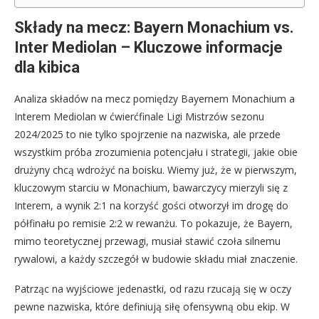
Składy na mecz: Bayern Monachium vs.
Inter Mediolan – Kluczowe informacje
dla kibica
Analiza składów na mecz pomiędzy Bayernem Monachium a
Interem Mediolan w ćwierćfinale Ligi Mistrzów sezonu
2024/2025 to nie tylko spojrzenie na nazwiska, ale przede
wszystkim próba zrozumienia potencjału i strategii, jakie obie
drużyny chcą wdrożyć na boisku. Wiemy już, że w pierwszym,
kluczowym starciu w Monachium, bawarczycy mierzyli się z
Interem, a wynik 2:1 na korzyść gości otworzył im drogę do
półfinału po remisie 2:2 w rewanżu. To pokazuje, że Bayern,
mimo teoretycznej przewagi, musiał stawić czoła silnemu
rywalowi, a każdy szczegół w budowie składu miał znaczenie.
Patrząc na wyjściowe jedenastki, od razu rzucają się w oczy
pewne nazwiska, które definiują siłę ofensywną obu ekip. W