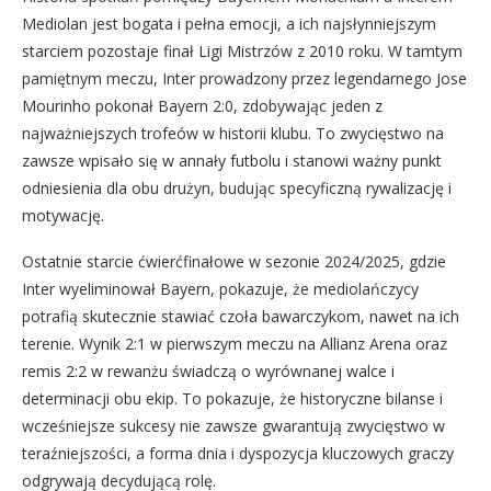
Mediolan jest bogata i pełna emocji, a ich najsłynniejszym
starciem pozostaje finał Ligi Mistrzów z 2010 roku. W tamtym
pamiętnym meczu, Inter prowadzony przez legendarnego Jose
Mourinho pokonał Bayern 2:0, zdobywając jeden z
najważniejszych trofeów w historii klubu. To zwycięstwo na
zawsze wpisało się w annały futbolu i stanowi ważny punkt
odniesienia dla obu drużyn, budując specyficzną rywalizację i
motywację.
Ostatnie starcie ćwierćfinałowe w sezonie 2024/2025, gdzie
Inter wyeliminował Bayern, pokazuje, że mediolańczycy
potrafią skutecznie stawiać czoła bawarczykom, nawet na ich
terenie. Wynik 2:1 w pierwszym meczu na Allianz Arena oraz
remis 2:2 w rewanżu świadczą o wyrównanej walce i
determinacji obu ekip. To pokazuje, że historyczne bilanse i
wcześniejsze sukcesy nie zawsze gwarantują zwycięstwo w
teraźniejszości, a forma dnia i dyspozycja kluczowych graczy
odgrywają decydującą rolę.