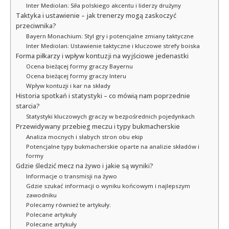
Inter Mediolan: Siła polskiego akcentu i liderzy drużyny
Taktyka i ustawienie – jak trenerzy mogą zaskoczyć
przeciwnika?
Bayern Monachium: Styl gry i potencjalne zmiany taktyczne
Inter Mediolan: Ustawienie taktyczne i kluczowe strefy boiska
Forma piłkarzy i wpływ kontuzji na wyjściowe jedenastki
Ocena bieżącej formy graczy Bayernu
Ocena bieżącej formy graczy Interu
Wpływ kontuzji i kar na składy
Historia spotkań i statystyki – co mówią nam poprzednie
starcia?
Statystyki kluczowych graczy w bezpośrednich pojedynkach
Przewidywany przebieg meczu i typy bukmacherskie
Analiza mocnych i słabych stron obu ekip
Potencjalne typy bukmacherskie oparte na analizie składów i
formy
Gdzie śledzić mecz na żywo i jakie są wyniki?
Informacje o transmisji na żywo
Gdzie szukać informacji o wyniku końcowym i najlepszym
zawodniku
Polecamy również te artykuły:
Polecane artykuły
Polecane artykuły