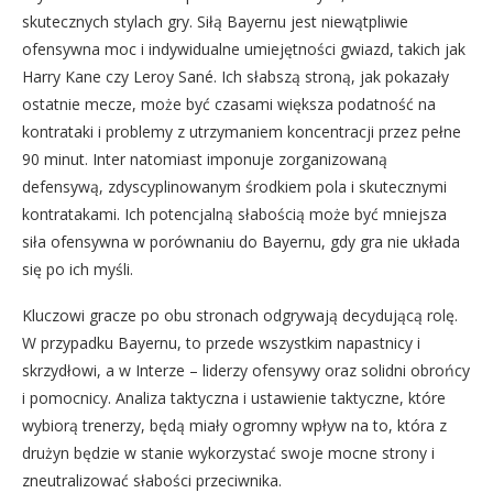
skutecznych stylach gry. Siłą Bayernu jest niewątpliwie
ofensywna moc i indywidualne umiejętności gwiazd, takich jak
Harry Kane czy Leroy Sané. Ich słabszą stroną, jak pokazały
ostatnie mecze, może być czasami większa podatność na
kontrataki i problemy z utrzymaniem koncentracji przez pełne
90 minut. Inter natomiast imponuje zorganizowaną
defensywą, zdyscyplinowanym środkiem pola i skutecznymi
kontratakami. Ich potencjalną słabością może być mniejsza
siła ofensywna w porównaniu do Bayernu, gdy gra nie układa
się po ich myśli.
Kluczowi gracze po obu stronach odgrywają decydującą rolę.
W przypadku Bayernu, to przede wszystkim napastnicy i
skrzydłowi, a w Interze – liderzy ofensywy oraz solidni obrońcy
i pomocnicy. Analiza taktyczna i ustawienie taktyczne, które
wybiorą trenerzy, będą miały ogromny wpływ na to, która z
drużyn będzie w stanie wykorzystać swoje mocne strony i
zneutralizować słabości przeciwnika.