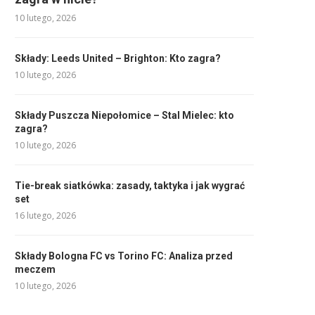
10 lutego, 2026
Składy: Leeds United – Brighton: Kto zagra?
10 lutego, 2026
Składy Puszcza Niepołomice – Stal Mielec: kto
zagra?
10 lutego, 2026
Tie-break siatkówka: zasady, taktyka i jak wygrać
set
16 lutego, 2026
Składy Bologna FC vs Torino FC: Analiza przed
meczem
10 lutego, 2026