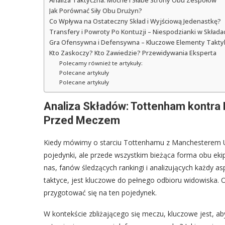
Analiza Taktyczna: Mocne i Słabe Strony Obu Zespołów
Jak Porównać Siły Obu Drużyn?
Co Wpływa na Ostateczny Skład i Wyjściową Jedenastkę?
Transfery i Powroty Po Kontuzji – Niespodzianki w Składa
Gra Ofensywna i Defensywna – Kluczowe Elementy Takty
Kto Zaskoczy? Kto Zawiedzie? Przewidywania Eksperta
Polecamy również te artykuły:
Polecane artykuły
Polecane artykuły
Analiza Składów: Tottenham kontra
Przed Meczem
Kiedy mówimy o starciu Tottenhamu z Manchesterem Un
pojedynki, ale przede wszystkim bieżąca forma obu ekip
nas, fanów śledzących rankingi i analizujących każdy as
taktyce, jest kluczowe do pełnego odbioru widowiska. O
przygotować się na ten pojedynek.
W kontekście zbliżającego się meczu, kluczowe jest, a