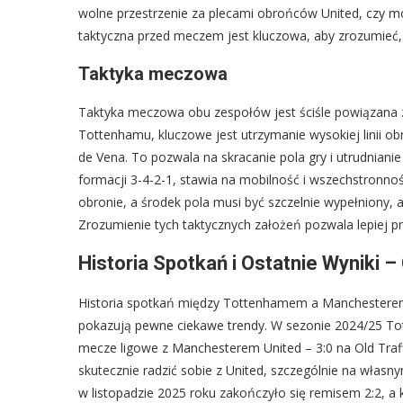
wolne przestrzenie za plecami obrońców United, czy mo
taktyczna przed meczem jest kluczowa, aby zrozumieć,
Taktyka meczowa
Taktyka meczowa obu zespołów jest ściśle powiązana z 
Tottenhamu, kluczowe jest utrzymanie wysokiej linii ob
de Vena. To pozwala na skracanie pola gry i utrudnianie
formacji 3-4-2-1, stawia na mobilność i wszechstronn
obronie, a środek pola musi być szczelnie wypełniony,
Zrozumienie tych taktycznych założeń pozwala lepiej pr
Historia Spotkań i Ostatnie Wyniki 
Historia spotkań między Tottenhamem a Manchesterem Un
pokazują pewne ciekawe trendy. W sezonie 2024/25 To
mecze ligowe z Manchesterem United – 3:0 na Old Traffor
skutecznie radzić sobie z United, szczególnie na własny
w listopadzie 2025 roku zakończyło się remisem 2:2, a