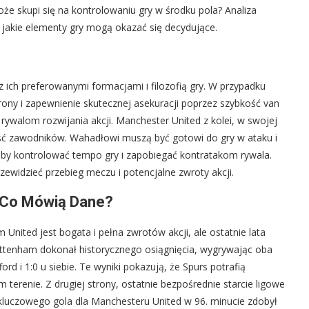
że skupi się na kontrolowaniu gry w środku pola? Analiza
 jakie elementy gry mogą okazać się decydujące.
ich preferowanymi formacjami i filozofią gry. W przypadku
rony i zapewnienie skutecznej asekuracji poprzez szybkość van
 rywalom rozwijania akcji. Manchester United z kolei, w swojej
ość zawodników. Wahadłowi muszą być gotowi do gry w ataku i
 aby kontrolować tempo gry i zapobiegać kontratakom rywala.
zewidzieć przebieg meczu i potencjalne zwroty akcji.
– Co Mówią Dane?
ited jest bogata i pełna zwrotów akcji, ale ostatnie lata
ttenham dokonał historycznego osiągnięcia, wygrywając oba
d i 1:0 u siebie. Te wyniki pokazują, że Spurs potrafią
m terenie. Z drugiej strony, ostatnie bezpośrednie starcie ligowe
 kluczowego gola dla Manchesteru United w 96. minucie zdobył