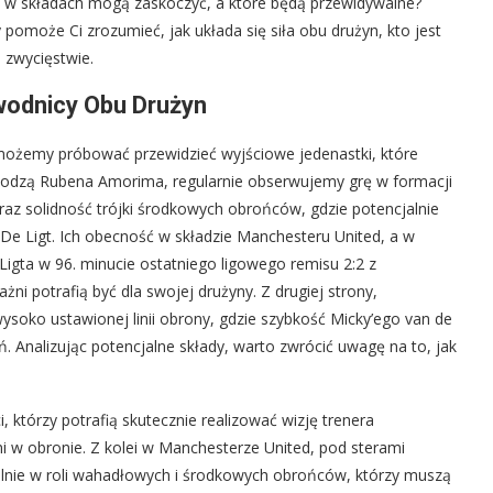
ny w składach mogą zaskoczyć, a które będą przewidywalne?
omoże Ci zrozumieć, jak układa się siła obu drużyn, kto jest
 zwycięstwie.
wodnicy Obu Drużyn
możemy próbować przewidzieć wyjściowe jedenastki, które
dzą Rubena Amorima, regularnie obserwujemy grę w formacji
az solidność trójki środkowych obrońców, gdzie potencjalnie
De Ligt. Ich obecność w składzie Manchesteru United, a w
Ligta w 96. minucie ostatniego ligowego remisu 2:2 z
ni potrafią być dla swojej drużyny. Z drugiej strony,
ysoko ustawionej linii obrony, gdzie szybkość Micky’ego van de
 Analizując potencjalne składy, warto zwrócić uwagę na to, jak
którzy potrafią skutecznie realizować wizję trenera
ni w obronie. Z kolei w Manchesterze United, pod sterami
gólnie w roli wahadłowych i środkowych obrońców, którzy muszą