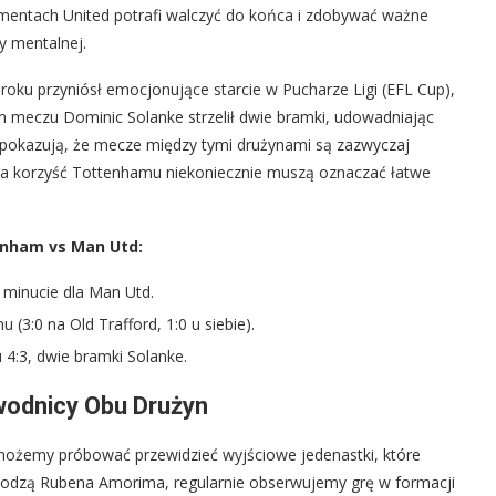
omentach United potrafi walczyć do końca i zdobywać ważne
ły mentalnej.
roku przyniósł emocjonujące starcie w Pucharze Ligi (EFL Cup),
 meczu Dominic Solanke strzelił dwie bramki, udowadniając
pokazują, że mecze między tymi drużynami są zazwyczaj
e na korzyść Tottenhamu niekoniecznie muszą oznaczać łatwe
enham vs Man Utd:
. minucie dla Man Utd.
3:0 na Old Trafford, 1:0 u siebie).
4:3, dwie bramki Solanke.
wodnicy Obu Drużyn
możemy próbować przewidzieć wyjściowe jedenastki, które
dzą Rubena Amorima, regularnie obserwujemy grę w formacji