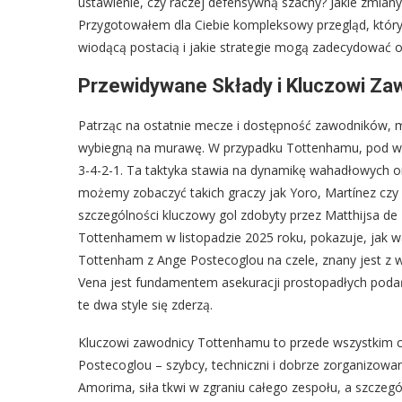
ustawienie, czy raczej defensywną szachy? Jakie zmia
Przygotowałem dla Ciebie kompleksowy przegląd, który p
wiodącą postacią i jakie strategie mogą zadecydować o
Przewidywane Składy i Kluczowi Za
Patrząc na ostatnie mecze i dostępność zawodników, 
wybiegną na murawę. W przypadku Tottenhamu, pod wo
3-4-2-1. Ta taktyka stawia na dynamikę wahadłowych or
możemy zobaczyć takich graczy jak Yoro, Martínez czy 
szczególności kluczowy gol zdobyty przez Matthijsa de 
Tottenhamem w listopadzie 2025 roku, pokazuje, jak waż
Tottenham z Ange Postecoglou na czele, znany jest z w
Vena jest fundamentem asekuracji prostopadłych podań.
te dwa style się zderzą.
Kluczowi zawodnicy Tottenhamu to przede wszystkim ci, 
Postecoglou – szybcy, techniczni i dobrze zorganizowa
Amorima, siła tkwi w zgraniu całego zespołu, a szcze