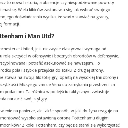
mecz to nowa historia, a absencje czy niespodziewane powroty
enastkę. Wielu kibiców zastanawia się, jak wybrać swojego
 mojego doświadczenia wynika, że warto stawiać na graczy,
j formacji.
ottenham i Man Utd?
chesterze United, jest niezwykle elastyczna i wymaga od
 rolę skrzydeł w ofensywie i bocznych obrońców w defensywie,
scyplinowana i potrafić asekurować się nawzajem. To
odku pola i szybkie przejścia do ataku. Z drugiej strony,
awia na swoją filozofię gry, opartą na wysokiej linii obrony i
 szybkości Micky’ego van de Vena do zamykania przestrzeni za
m podaniom. Ta różnica w podejściu taktycznym zwiastuje
ła narzucić swój styl gry.
wienie na papierze, ale także sposób, w jaki drużyna reaguje na
rozmontować wysoko ustawioną obronę Tottenhamu długimi
ocników? Z kolei Tottenham, czy będzie starał się wykorzystać