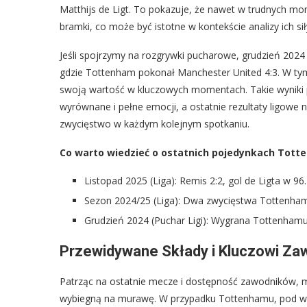
Matthijs de Ligt. To pokazuje, że nawet w trudnych m
bramki, co może być istotne w kontekście analizy ich si
Jeśli spojrzymy na rozgrywki pucharowe, grudzień 2024 
gdzie Tottenham pokonał Manchester United 4:3. W tym
swoją wartość w kluczowych momentach. Takie wyniki 
wyrównane i pełne emocji, a ostatnie rezultaty ligow
zwycięstwo w każdym kolejnym spotkaniu.
Co warto wiedzieć o ostatnich pojedynkach Tott
Listopad 2025 (Liga): Remis 2:2, gol de Ligta w 96
Sezon 2024/25 (Liga): Dwa zwycięstwa Tottenhamu (
Grudzień 2024 (Puchar Ligi): Wygrana Tottenhamu 
Przewidywane Składy i Kluczowi Za
Patrząc na ostatnie mecze i dostępność zawodników, 
wybiegną na murawę. W przypadku Tottenhamu, pod wo