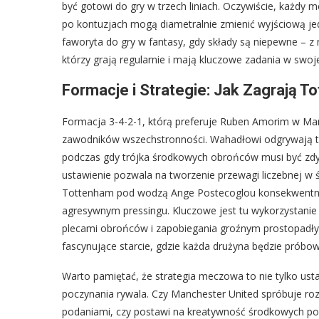
być gotowi do gry w trzech liniach. Oczywiście, każdy 
po kontuzjach mogą diametralnie zmienić wyjściową jed
faworyta do gry w fantasy, gdy składy są niepewne – z
którzy grają regularnie i mają kluczowe zadania w swoje
Formacje i Strategie: Jak Zagrają T
Formacja 3-4-2-1, którą preferuje Ruben Amorim w Man
zawodników wszechstronności. Wahadłowi odgrywają tu
podczas gdy trójka środkowych obrońców musi być zdy
ustawienie pozwala na tworzenie przewagi liczebnej w śr
Tottenham pod wodzą Ange Postecoglou konsekwentnie st
agresywnym pressingu. Kluczowe jest tu wykorzystanie
plecami obrońców i zapobiegania groźnym prostopadły
fascynujące starcie, gdzie każda drużyna będzie próbowa
Warto pamiętać, że strategia meczowa to nie tylko usta
poczynania rywala. Czy Manchester United spróbuje 
podaniami, czy postawi na kreatywność środkowych pom