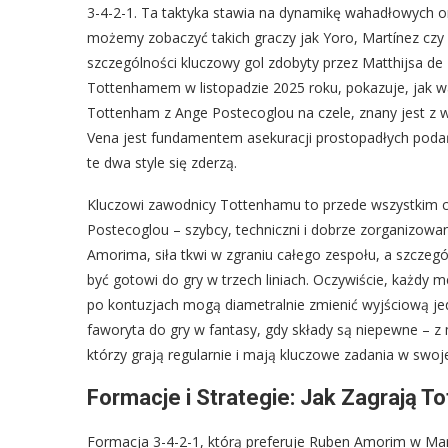
3-4-2-1. Ta taktyka stawia na dynamikę wahadłowych or
możemy zobaczyć takich graczy jak Yoro, Martínez czy 
szczególności kluczowy gol zdobyty przez Matthijsa de 
Tottenhamem w listopadzie 2025 roku, pokazuje, jak waż
Tottenham z Ange Postecoglou na czele, znany jest z w
Vena jest fundamentem asekuracji prostopadłych podań.
te dwa style się zderzą.
Kluczowi zawodnicy Tottenhamu to przede wszystkim ci, 
Postecoglou – szybcy, techniczni i dobrze zorganizowa
Amorima, siła tkwi w zgraniu całego zespołu, a szcze
być gotowi do gry w trzech liniach. Oczywiście, każdy 
po kontuzjach mogą diametralnie zmienić wyjściową jed
faworyta do gry w fantasy, gdy składy są niepewne – z
którzy grają regularnie i mają kluczowe zadania w swoje
Formacje i Strategie: Jak Zagrają T
Formacja 3-4-2-1, którą preferuje Ruben Amorim w Man