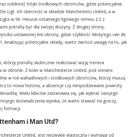
az solidność trójki środkowych obrońców, gdzie potencjalnie
De Ligt. Ich obecność w składzie Manchesteru United, a w
Ligta w 96. minucie ostatniego ligowego remisu 2:2 z
ni potrafią być dla swojej drużyny. Z drugiej strony,
ysoko ustawionej linii obrony, gdzie szybkość Micky’ego van de
 Analizując potencjalne składy, warto zwrócić uwagę na to, jak
którzy potrafią skutecznie realizować wizję trenera
ni w obronie. Z kolei w Manchesterze United, pod sterami
gólnie w roli wahadłowych i środkowych obrońców, którzy muszą
mecz to nowa historia, a absencje czy niespodziewane powroty
enastkę. Wielu kibiców zastanawia się, jak wybrać swojego
 mojego doświadczenia wynika, że warto stawiać na graczy,
j formacji.
ottenham i Man Utd?
chesterze United, jest niezwykle elastyczna i wymaga od