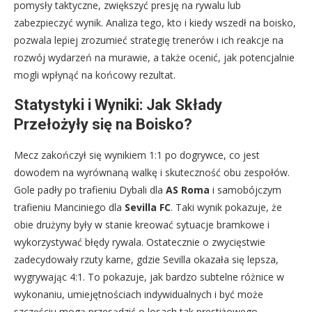
pomysły taktyczne, zwiększyć presję na rywalu lub
zabezpieczyć wynik. Analiza tego, kto i kiedy wszedł na boisko,
pozwala lepiej zrozumieć strategię trenerów i ich reakcje na
rozwój wydarzeń na murawie, a także ocenić, jak potencjalnie
mogli wpłynąć na końcowy rezultat.
Statystyki i Wyniki: Jak Składy
Przełożyły się na Boisko?
Mecz zakończył się wynikiem 1:1 po dogrywce, co jest
dowodem na wyrównaną walkę i skuteczność obu zespołów.
Gole padły po trafieniu Dybali dla
AS Roma
i samobójczym
trafieniu Manciniego dla
Sevilla FC
. Taki wynik pokazuje, że
obie drużyny były w stanie kreować sytuacje bramkowe i
wykorzystywać błędy rywala. Ostatecznie o zwycięstwie
zadecydowały rzuty karne, gdzie Sevilla okazała się lepsza,
wygrywając 4:1. To pokazuje, jak bardzo subtelne różnice w
wykonaniu, umiejętnościach indywidualnych i być może
szczęściu mogą przesądzić o losach tak prestiżowego