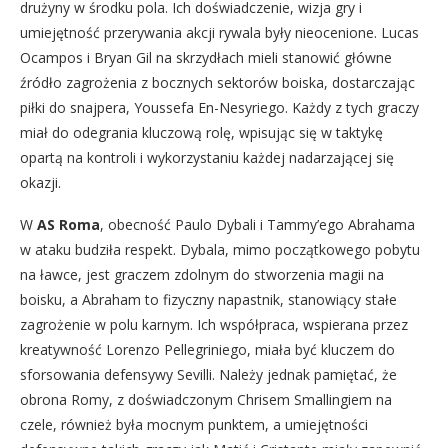
drużyny w środku pola. Ich doświadczenie, wizja gry i
umiejętność przerywania akcji rywala były nieocenione. Lucas
Ocampos i Bryan Gil na skrzydłach mieli stanowić główne
źródło zagrożenia z bocznych sektorów boiska, dostarczając
piłki do snajpera, Youssefa En-Nesyriego. Każdy z tych graczy
miał do odegrania kluczową rolę, wpisując się w taktykę
opartą na kontroli i wykorzystaniu każdej nadarzającej się
okazji.
W
AS Roma
, obecność Paulo Dybali i Tammy’ego Abrahama
w ataku budziła respekt. Dybala, mimo początkowego pobytu
na ławce, jest graczem zdolnym do stworzenia magii na
boisku, a Abraham to fizyczny napastnik, stanowiący stałe
zagrożenie w polu karnym. Ich współpraca, wspierana przez
kreatywność Lorenzo Pellegriniego, miała być kluczem do
sforsowania defensywy Sevilli. Należy jednak pamiętać, że
obrona Romy, z doświadczonym Chrisem Smallingiem na
czele, również była mocnym punktem, a umiejętności