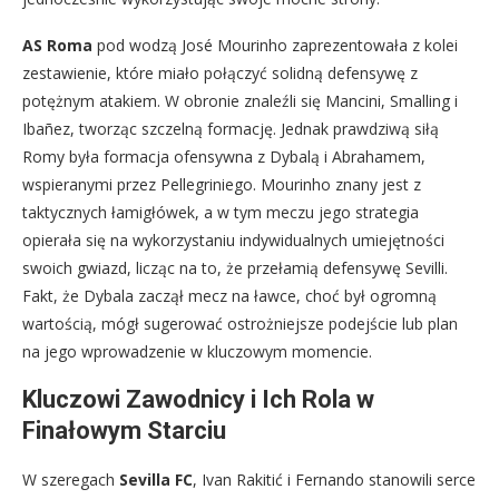
AS Roma
pod wodzą José Mourinho zaprezentowała z kolei
zestawienie, które miało połączyć solidną defensywę z
potężnym atakiem. W obronie znaleźli się Mancini, Smalling i
Ibañez, tworząc szczelną formację. Jednak prawdziwą siłą
Romy była formacja ofensywna z Dybalą i Abrahamem,
wspieranymi przez Pellegriniego. Mourinho znany jest z
taktycznych łamigłówek, a w tym meczu jego strategia
opierała się na wykorzystaniu indywidualnych umiejętności
swoich gwiazd, licząc na to, że przełamią defensywę Sevilli.
Fakt, że Dybala zaczął mecz na ławce, choć był ogromną
wartością, mógł sugerować ostrożniejsze podejście lub plan
na jego wprowadzenie w kluczowym momencie.
Kluczowi Zawodnicy i Ich Rola w
Finałowym Starciu
W szeregach
Sevilla FC
, Ivan Rakitić i Fernando stanowili serce