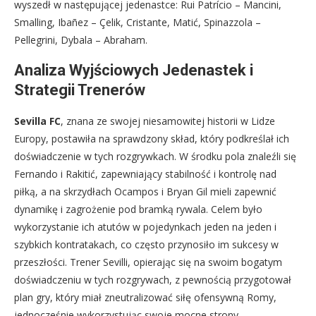
wyszedł w następującej jedenastce: Rui Patrício – Mancini,
Smalling, Ibañez – Çelik, Cristante, Matić, Spinazzola –
Pellegrini, Dybala – Abraham.
Analiza Wyjściowych Jedenastek i
Strategii Trenerów
Sevilla FC
, znana ze swojej niesamowitej historii w Lidze
Europy, postawiła na sprawdzony skład, który podkreślał ich
doświadczenie w tych rozgrywkach. W środku pola znaleźli się
Fernando i Rakitić, zapewniający stabilność i kontrolę nad
piłką, a na skrzydłach Ocampos i Bryan Gil mieli zapewnić
dynamikę i zagrożenie pod bramką rywala. Celem było
wykorzystanie ich atutów w pojedynkach jeden na jeden i
szybkich kontratakach, co często przynosiło im sukcesy w
przeszłości. Trener Sevilli, opierając się na swoim bogatym
doświadczeniu w tych rozgrywach, z pewnością przygotował
plan gry, który miał zneutralizować siłę ofensywną Romy,
jednocześnie wykorzystując swoje mocne strony.