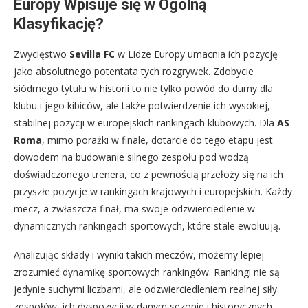
Europy Wpisuje się w Ogólną
Klasyfikację?
Zwycięstwo
Sevilla FC
w Lidze Europy umacnia ich pozycję
jako absolutnego potentata tych rozgrywek. Zdobycie
siódmego tytułu w historii to nie tylko powód do dumy dla
klubu i jego kibiców, ale także potwierdzenie ich wysokiej,
stabilnej pozycji w europejskich rankingach klubowych. Dla
AS
Roma
, mimo porażki w finale, dotarcie do tego etapu jest
dowodem na budowanie silnego zespołu pod wodzą
doświadczonego trenera, co z pewnością przełoży się na ich
przyszłe pozycje w rankingach krajowych i europejskich. Każdy
mecz, a zwłaszcza finał, ma swoje odzwierciedlenie w
dynamicznych rankingach sportowych, które stale ewoluują.
Analizując składy i wyniki takich meczów, możemy lepiej
zrozumieć dynamikę sportowych rankingów. Rankingi nie są
jedynie suchymi liczbami, ale odzwierciedleniem realnej siły
zespołów, ich dyspozycji w danym sezonie i historycznych