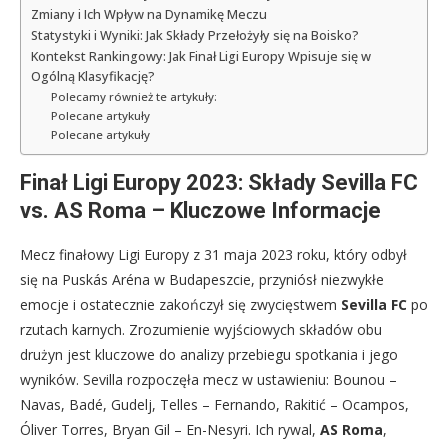
Zmiany i Ich Wpływ na Dynamikę Meczu
Statystyki i Wyniki: Jak Składy Przełożyły się na Boisko?
Kontekst Rankingowy: Jak Finał Ligi Europy Wpisuje się w
Ogólną Klasyfikację?
Polecamy również te artykuły:
Polecane artykuły
Polecane artykuły
Finał Ligi Europy 2023: Składy Sevilla FC
vs. AS Roma – Kluczowe Informacje
Mecz finałowy Ligi Europy z 31 maja 2023 roku, który odbył
się na Puskás Aréna w Budapeszcie, przyniósł niezwykłe
emocje i ostatecznie zakończył się zwycięstwem
Sevilla FC
po
rzutach karnych. Zrozumienie wyjściowych składów obu
drużyn jest kluczowe do analizy przebiegu spotkania i jego
wyników. Sevilla rozpoczęła mecz w ustawieniu: Bounou –
Navas, Badé, Gudelj, Telles – Fernando, Rakitić – Ocampos,
Óliver Torres, Bryan Gil – En-Nesyri. Ich rywal,
AS Roma
,