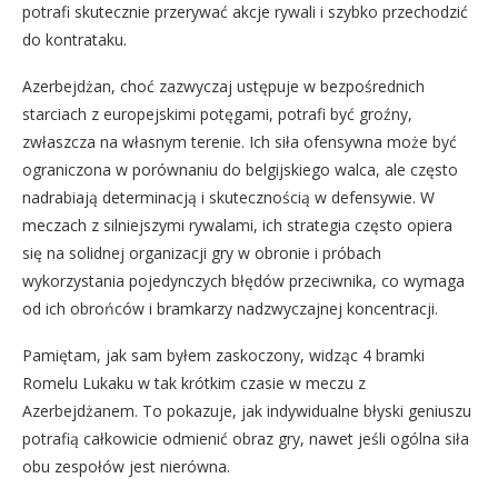
potrafi skutecznie przerywać akcje rywali i szybko przechodzić
do kontrataku.
Azerbejdżan, choć zazwyczaj ustępuje w bezpośrednich
starciach z europejskimi potęgami, potrafi być groźny,
zwłaszcza na własnym terenie. Ich siła ofensywna może być
ograniczona w porównaniu do belgijskiego walca, ale często
nadrabiają determinacją i skutecznością w defensywie. W
meczach z silniejszymi rywalami, ich strategia często opiera
się na solidnej organizacji gry w obronie i próbach
wykorzystania pojedynczych błędów przeciwnika, co wymaga
od ich obrońców i bramkarzy nadzwyczajnej koncentracji.
Pamiętam, jak sam byłem zaskoczony, widząc 4 bramki
Romelu Lukaku w tak krótkim czasie w meczu z
Azerbejdżanem. To pokazuje, jak indywidualne błyski geniuszu
potrafią całkowicie odmienić obraz gry, nawet jeśli ogólna siła
obu zespołów jest nierówna.