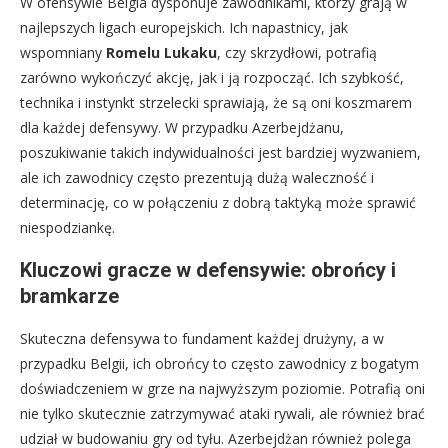
W ofensywie Belgia dysponuje zawodnikami, którzy grają w
najlepszych ligach europejskich. Ich napastnicy, jak
wspomniany
Romelu Lukaku
, czy skrzydłowi, potrafią
zarówno wykończyć akcję, jak i ją rozpocząć. Ich szybkość,
technika i instynkt strzelecki sprawiają, że są oni koszmarem
dla każdej defensywy. W przypadku Azerbejdżanu,
poszukiwanie takich indywidualności jest bardziej wyzwaniem,
ale ich zawodnicy często prezentują dużą waleczność i
determinację, co w połączeniu z dobrą taktyką może sprawić
niespodziankę.
Kluczowi gracze w defensywie: obrońcy i
bramkarze
Skuteczna defensywa to fundament każdej drużyny, a w
przypadku Belgii, ich obrońcy to często zawodnicy z bogatym
doświadczeniem w grze na najwyższym poziomie. Potrafią oni
nie tylko skutecznie zatrzymywać ataki rywali, ale również brać
udział w budowaniu gry od tyłu. Azerbejdżan również polega