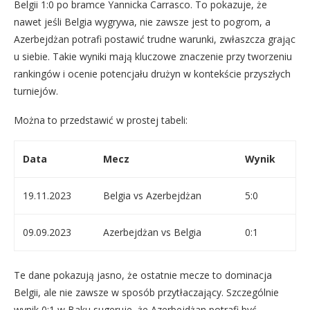
Belgii 1:0 po bramce Yannicka Carrasco. To pokazuje, że
nawet jeśli Belgia wygrywa, nie zawsze jest to pogrom, a
Azerbejdżan potrafi postawić trudne warunki, zwłaszcza grając
u siebie. Takie wyniki mają kluczowe znaczenie przy tworzeniu
rankingów i ocenie potencjału drużyn w kontekście przyszłych
turniejów.
Można to przedstawić w prostej tabeli:
Data
Mecz
Wynik
19.11.2023
Belgia vs Azerbejdżan
5:0
09.09.2023
Azerbejdżan vs Belgia
0:1
Te dane pokazują jasno, że ostatnie mecze to dominacja
Belgii, ale nie zawsze w sposób przytłaczający. Szczególnie
wynik 0:1 w Baku sugeruje, że Azerbejdżan potrafi być