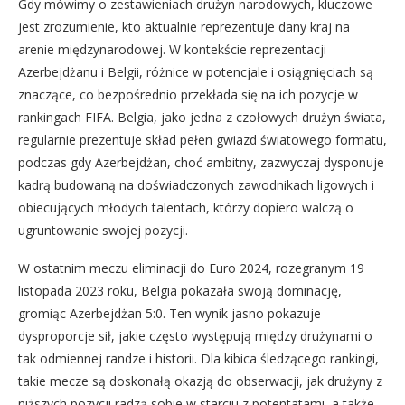
Gdy mówimy o zestawieniach drużyn narodowych, kluczowe
jest zrozumienie, kto aktualnie reprezentuje dany kraj na
arenie międzynarodowej. W kontekście reprezentacji
Azerbejdżanu i Belgii, różnice w potencjale i osiągnięciach są
znaczące, co bezpośrednio przekłada się na ich pozycje w
rankingach FIFA. Belgia, jako jedna z czołowych drużyn świata,
regularnie prezentuje skład pełen gwiazd światowego formatu,
podczas gdy Azerbejdżan, choć ambitny, zazwyczaj dysponuje
kadrą budowaną na doświadczonych zawodnikach ligowych i
obiecujących młodych talentach, którzy dopiero walczą o
ugruntowanie swojej pozycji.
W ostatnim meczu eliminacji do Euro 2024, rozegranym 19
listopada 2023 roku, Belgia pokazała swoją dominację,
gromiąc Azerbejdżan 5:0. Ten wynik jasno pokazuje
dysproporcje sił, jakie często występują między drużynami o
tak odmiennej randze i historii. Dla kibica śledzącego rankingi,
takie mecze są doskonałą okazją do obserwacji, jak drużyny z
niższych pozycji radzą sobie w starciu z potentatami, a także