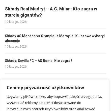
Składy Real Madryt – A.C. Milan: Kto zagra w
starciu gigantów?
10 lutego, 2026
Składy AS Monaco vs Olympique Marsylia: Kluczowe wybory i
absencje
10 lutego, 2026
Składy: Sevilla FC – AS Roma: Kto zagra?
10 lutego, 2026
Liga angielska mecze: Najnowsze wyniki i gdzie oglądać
10 lutego, 2026
Cenimy prywatność użytkowników
Używamy plików cookie, aby poprawić jakość przeglądania,
Rankingi Chrobry Głogów: Pozycja w lidze i wyniki
wyświetlać reklamy lub treści dostosowane do
10 lutego, 2026
indywidualnych potrzeb użytkowników oraz analizować