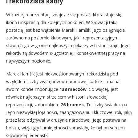
i rekordzista kadry
W każdej reprezentacji znajdzie się postać, która staje się
ikoną i inspiracją dla kolejnych pokoleń. W Słowacji taką
postacią jest bez wątpienia Marek Hamšík. Jego osiągnięcia
zarówno na poziomie klubowym, jak i reprezentacyjnym,
stawiają go w gronie najlepszych piłkarzy w historii kraju. Jego
rekordy są dowodem długoletniej i konsekwentnej pracy na
najwyższym poziomie.
Marek Hamšík jest niekwestionowanym rekordzistą pod
względem liczby występów w narodowej kadrze – ma na
swoim koncie imponujące
138 meczów
. Co więcej, jest
również najlepszym strzelcem w historii słowackiej
reprezentacji, z dorobkiem
26 bramek
. Te liczby świadczą o
jego niezwykłej lojalności, zaangażowaniu i kluczowej roli, jaką
przez lata odgrywał w drużynie narodowej. Jego postawa na
boisku, wizja gry i umiejętności sprawiały, że był on sercem
słowackiej jedenastki.