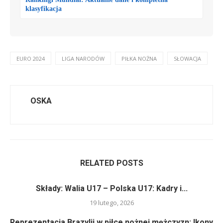
klasyfikacja
EURO 2024
LIGA NARODÓW
PIŁKA NOŻNA
SŁOWACJA
OSKA
RELATED POSTS
Składy: Walia U17 – Polska U17: Kadry i...
19 lutego, 2026
Reprezentacja Brazylii w piłce nożnej mężczyzn: Ikony