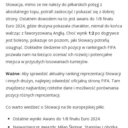
Słowacja, mimo że nie należy do piłkarskich potęg z
absolutnego topu, potrafi zaskoczyć i pokazać się z dobrej
strony. Ostatnim dowodem na to jest awans do 1/8 finału
Euro 2024, gdzie drużyna pokazała charakter, niemal do końca
walcząc z faworyzowaną Anglią. Choć wynik
1:2
po dogrywce
jest bolesny, pokazuje on poziom, jaki Słowacy potrafią
osiągnąć. Dokładne śledzenie ich pozycji w rankingach FIFA
pozwala nam na bieżąco oceniać ich rozwój i potencjalne
miejsca w przyszłych losowaniach turniejów.
Ważne:
Aby sprawdzić aktualny ranking reprezentacji Słowacji
i innych drużyn, najlepiej odwiedzić oficjalną stronę FIFA. Tam
znajdziesz najbardziej rzetelne dane i możliwość porównania
pozycji różnych reprezentacji.
Co warto wiedzieć o Słowacji na tle europejskiej piłki:
Ostatnie wyniki: Awans do 1/8 finału Euro 2024.
Najważniejsze gwiazdy: Milan Škriniar, Stanislav Lobotka.