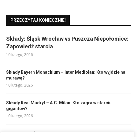
PRZECZYTAJ KONIECZNIE!
Składy: Śląsk Wrocław vs Puszcza Niepołomice:
Zapowiedź starcia
10 lutego, 2026
Składy Bayern Monachium – Inter Mediolan: Kto wyjdzie na
murawę?
10 lutego, 2026
Składy Real Madryt – A.C. Milan: Kto zagra w starciu
gigantów?
10 lutego, 2026
Mistrzostwa Świata w Siatkówce: Kto Zostanie Mistrzem?