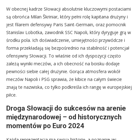
W obecnej kadrze Słowacji absolutnie kluczowymi postaciami
są obrońca Milan Škriniar, który pełni rolę kapitana drużyny i
jest filarem defensywy Paris Saint-Germain, oraz pomocnik
Stanislav Lobotka, zawodnik SSC Napoli, który dyryguje grą w
środku pola. Ich doświadczenie, umiejętności przywódcze i
forma przekładają się bezpośrednio na stabilność i potencjał
ofensywny Słowacji. To właśnie od ich dyspozycji często
zależą wyniki meczów, a ich obecność na boisku dodaje
pewności siebie całej drużynie. Gorąca atmosfera wokół
meczów Napoli i PSG sprawia, że kibice na całym świecie
znają te nazwiska, co tylko podkreśla ich rangę w europejskiej
piłce.
Droga Słowacji do sukcesów na arenie
międzynarodowej – od historycznych
momentów po Euro 2024
Każda reprezentacja ma swoją historię, a poznanie jej