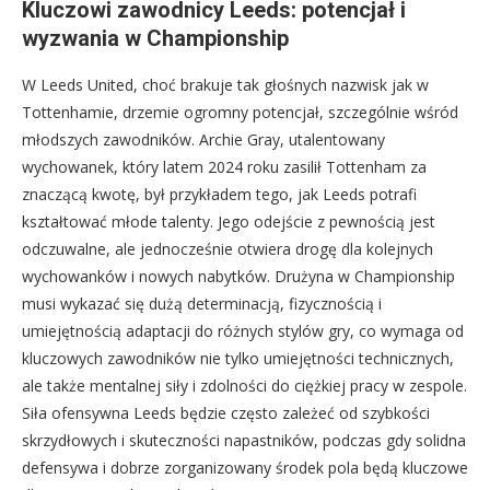
Kluczowi zawodnicy Leeds: potencjał i
wyzwania w Championship
W Leeds United, choć brakuje tak głośnych nazwisk jak w
Tottenhamie, drzemie ogromny potencjał, szczególnie wśród
młodszych zawodników. Archie Gray, utalentowany
wychowanek, który latem 2024 roku zasilił Tottenham za
znaczącą kwotę, był przykładem tego, jak Leeds potrafi
kształtować młode talenty. Jego odejście z pewnością jest
odczuwalne, ale jednocześnie otwiera drogę dla kolejnych
wychowanków i nowych nabytków. Drużyna w Championship
musi wykazać się dużą determinacją, fizycznością i
umiejętnością adaptacji do różnych stylów gry, co wymaga od
kluczowych zawodników nie tylko umiejętności technicznych,
ale także mentalnej siły i zdolności do ciężkiej pracy w zespole.
Siła ofensywna Leeds będzie często zależeć od szybkości
skrzydłowych i skuteczności napastników, podczas gdy solidna
defensywa i dobrze zorganizowany środek pola będą kluczowe