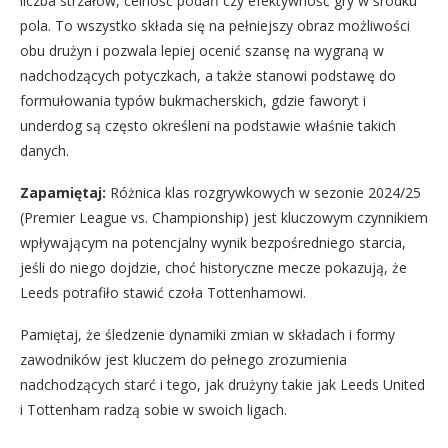
liczba strzałów, celność podań czy efektywność gry w środku
pola. To wszystko składa się na pełniejszy obraz możliwości
obu drużyn i pozwala lepiej ocenić szansę na wygraną w
nadchodzących potyczkach, a także stanowi podstawę do
formułowania typów bukmacherskich, gdzie faworyt i
underdog są często określeni na podstawie właśnie takich
danych.
Zapamiętaj:
Różnica klas rozgrywkowych w sezonie 2024/25
(Premier League vs. Championship) jest kluczowym czynnikiem
wpływającym na potencjalny wynik bezpośredniego starcia,
jeśli do niego dojdzie, choć historyczne mecze pokazują, że
Leeds potrafiło stawić czoła Tottenhamowi.
Pamiętaj, że śledzenie dynamiki zmian w składach i formy
zawodników jest kluczem do pełnego zrozumienia
nadchodzących starć i tego, jak drużyny takie jak Leeds United
i Tottenham radzą sobie w swoich ligach.