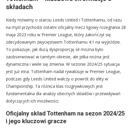
składach
Kiedy mówimy o starciu Leeds United i Tottenhamu, od razu
na myśl przychodzi ostatni oficjalny mecz ligowy rozegrania 28
maja 2023 roku w Premier League, który zakończył się
zdecydowanym zwycięstwem Tottenhamu 4:1 na wyjeździe.
To pokazuje, jak dużą dysproporcję sił można było
zaobserwować w tamtym okresie, ale piłka nożna jest
dynamiczna i wiele się zmienia. W sezonie 2024/25 sytuacja
jest już inna: Tottenham nadal rywalizuje w Premier League,
podczas gdy Leeds United walczy o powrót do elity w
Championship. Ta różnica klas rozgrywkowych jest
fundamentalna dla analizy obecnych składów i przewidywań
dotyczących ich możliwości.
Oficjalny skład Tottenham na sezon 2024/25
i jego kluczowi gracze