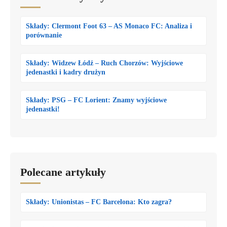
Składy: Clermont Foot 63 – AS Monaco FC: Analiza i
porównanie
Składy: Widzew Łódź – Ruch Chorzów: Wyjściowe
jedenastki i kadry drużyn
Składy: PSG – FC Lorient: Znamy wyjściowe
jedenastki!
Polecane artykuły
Składy: Unionistas – FC Barcelona: Kto zagra?