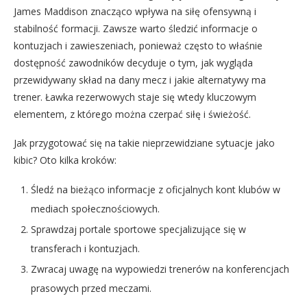
James Maddison znacząco wpływa na siłę ofensywną i
stabilność formacji. Zawsze warto śledzić informacje o
kontuzjach i zawieszeniach, ponieważ często to właśnie
dostępność zawodników decyduje o tym, jak wygląda
przewidywany skład na dany mecz i jakie alternatywy ma
trener. Ławka rezerwowych staje się wtedy kluczowym
elementem, z którego można czerpać siłę i świeżość.
Jak przygotować się na takie nieprzewidziane sytuacje jako
kibic? Oto kilka kroków:
Śledź na bieżąco informacje z oficjalnych kont klubów w
mediach społecznościowych.
Sprawdzaj portale sportowe specjalizujące się w
transferach i kontuzjach.
Zwracaj uwagę na wypowiedzi trenerów na konferencjach
prasowych przed meczami.