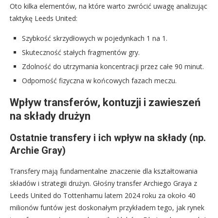
Oto kilka elementów, na które warto zwrócić uwagę analizując
taktykę Leeds United:
Szybkość skrzydłowych w pojedynkach 1 na 1.
Skuteczność stałych fragmentów gry.
Zdolność do utrzymania koncentracji przez całe 90 minut.
Odporność fizyczna w końcowych fazach meczu.
Wpływ transferów, kontuzji i zawieszeń
na składy drużyn
Ostatnie transfery i ich wpływ na składy (np.
Archie Gray)
Transfery mają fundamentalne znaczenie dla kształtowania
składów i strategii drużyn. Głośny transfer Archiego Graya z
Leeds United do Tottenhamu latem 2024 roku za około 40
milionów funtów jest doskonałym przykładem tego, jak rynek