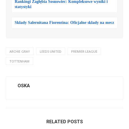
Rankingi Zagłębia Sosnowiec: Kompleksowe wyniki i
statystyki
Składy Salernitana Fiorentina: Oficjalne składy na mecz
ARCHIE GRAY
LEEDS UNITED
PREMIER LEAGUE
TOTTENHAM
OSKA
RELATED POSTS