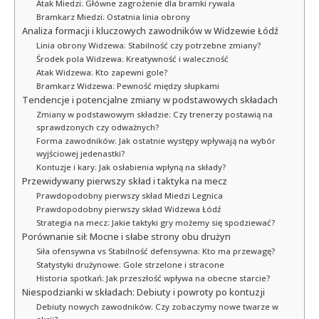
Atak Miedzi: Główne zagrożenie dla bramki rywala
Bramkarz Miedzi: Ostatnia linia obrony
Analiza formacji i kluczowych zawodników w Widzewie Łódź
Linia obrony Widzewa: Stabilność czy potrzebne zmiany?
Środek pola Widzewa: Kreatywność i waleczność
Atak Widzewa: Kto zapewni gole?
Bramkarz Widzewa: Pewność między słupkami
Tendencje i potencjalne zmiany w podstawowych składach
Zmiany w podstawowym składzie: Czy trenerzy postawią na
sprawdzonych czy odważnych?
Forma zawodników: Jak ostatnie występy wpływają na wybór
wyjściowej jedenastki?
Kontuzje i kary: Jak osłabienia wpłyną na składy?
Przewidywany pierwszy skład i taktyka na mecz
Prawdopodobny pierwszy skład Miedzi Legnica
Prawdopodobny pierwszy skład Widzewa Łódź
Strategia na mecz: Jakie taktyki gry możemy się spodziewać?
Porównanie sił: Mocne i słabe strony obu drużyn
Siła ofensywna vs Stabilność defensywna: Kto ma przewagę?
Statystyki drużynowe: Gole strzelone i stracone
Historia spotkań: Jak przeszłość wpływa na obecne starcie?
Niespodzianki w składach: Debiuty i powroty po kontuzji
Debiuty nowych zawodników: Czy zobaczymy nowe twarze w