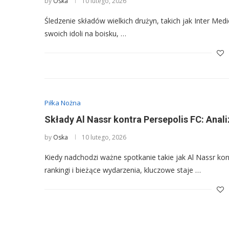
by
Oska
10 lutego, 2026
Śledzenie składów wielkich drużyn, takich jak Inter Medi
swoich idoli na boisku, …
Piłka Nożna
Składy Al Nassr kontra Persepolis FC: Anal
by
Oska
10 lutego, 2026
Kiedy nadchodzi ważne spotkanie takie jak Al Nassr ko
rankingi i bieżące wydarzenia, kluczowe staje …